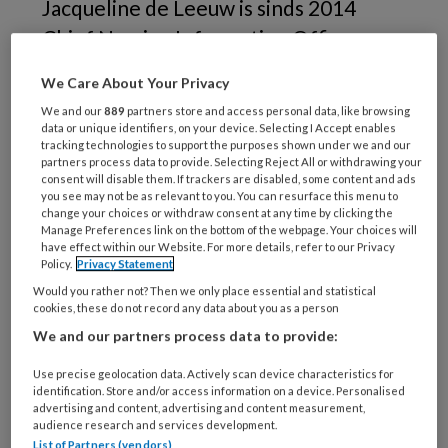
Jacqueline de Leeuw is sinds 2014
Chief Nursing Information Officer
(CNIO) in het UMC St. Radboud. Zij
We Care About Your Privacy
hoopt zo te kunnen bijdragen aan een
We and our
889
partners store and access personal data, like browsing
betekenisvol gebruik van informatie
data or unique identifiers, on your device. Selecting I Accept enables
tracking technologies to support the purposes shown under we and our
om de zorg te verbeteren.
partners process data to provide. Selecting Reject All or withdrawing your
consent will disable them. If trackers are disabled, some content and ads
you see may not be as relevant to you. You can resurface this menu to
change your choices or withdraw consent at any time by clicking the
Manage Preferences link on the bottom of the webpage. Your choices will
have effect within our Website. For more details, refer to our Privacy
Policy.
Privacy Statement
Would you rather not? Then we only place essential and statistical
cookies, these do not record any data about you as a person
We and our partners process data to provide:
Use precise geolocation data. Actively scan device characteristics for
identification. Store and/or access information on a device. Personalised
advertising and content, advertising and content measurement,
audience research and services development.
List of Partners (vendors)