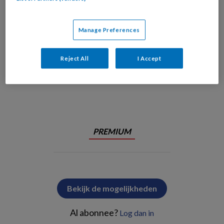
Manage Preferences
Reject All
I Accept
Je bent Chief Nursing Information Officer.
PREMIUM
Bekijk de mogelijkheden
Al abonnee?
Log dan in