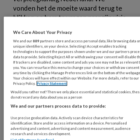
vonden het de moeite waard terug te
blikken en hem te vragen naar zijn visie
op de huidige ontwikkelingen.
We Care About Your Privacy
We and our
889
partners store and access personal data, like browsing data o
unique identifiers, on your device. Selecting I Accept enables tracking
technologies to support the purposes shown under we and our partners proc
data to provide. Selecting Reject All or withdrawing your consent will disable t
If trackers are disabled, some content and ads you see may not be as relevant 
you. You can resurface this menu to change your choices or withdraw consent 
any time by clicking the Manage Preferences link on the bottom of the webpage
Your choices will have effect within our Website. For more details, refer to our
Privacy Policy.
Privacy Statement
Het verpleegkundig
Would you rather not? Then we only place essential and statistical cookies, the
beroep verandert
do not record any data about you as a person
We and our partners process data to provide:
Hoe heeft
Use precise geolocation data. Actively scan device characteristics for
identification. Store and/or access information on a device. Personalised
advertising and content, advertising and content measurement, audience
research and services development.
List of Partners (vendors)