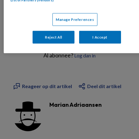
PREMIUM
Manage Preferences
Reject All
I Accept
Bekijk de mogelijkheden
Al abonnee?
Log dan in
Reageer op dit artikel
Deel dit artikel
Marian Adriaansen