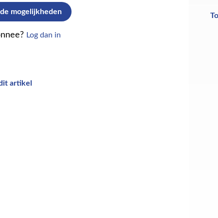
 de mogelijkheden
T
onnee?
Log dan in
it artikel