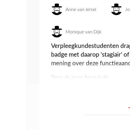
Anne van Iersel
Jo
Monique van Dijk
Verpleegkundestudenten drag
badge met daarop 'stagiair' of
mening over deze functieaand
Door de jaren heen is de