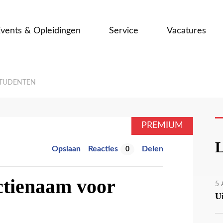
vents & Opleidingen
Service
Vacatures
STUDENTEN
PREMIUM
L
Opslaan
Reacties
Delen
0
ctienaam voor
5
Ui