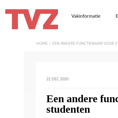
Vakinformatie
E
TvZ
HOME
EEN ANDERE FUNCTIENAAM VOOR 
22 DEC 2020
Een andere fun
studenten