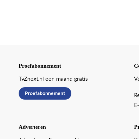
Proefabonnement
C
TvZnext.nl een maand gratis
V
Proefabonnement
R
E
Adverteren
P