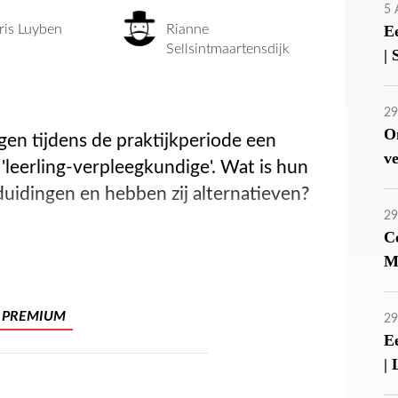
5
ris Luyben
Rianne
E
Sellsintmaartensdijk
|
29
O
en tijdens de praktijkperiode een
v
 'leerling-verpleegkundige'. Wat is hun
uidingen en hebben zij alternatieven?
29
C
M
PREMIUM
29
E
| 