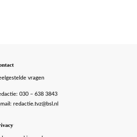
ontact
eelgestelde vragen
edactie:
030 – 638 3843
-mail:
redactie.tvz@bsl.nl
rivacy