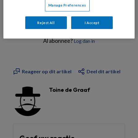
Manage Preferences
Reject All
I Accept
Bekijk de mogelijkheden
Al abonnee?
Log dan in
Reageer op dit artikel
Deel dit artikel
Toine de Graaf