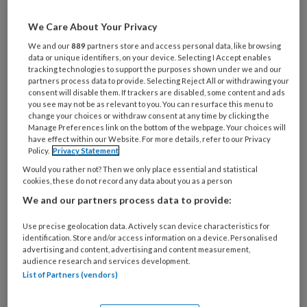
We Care About Your Privacy
Het Institute for Positive Health (IPH)
We and our
889
partners store and access personal data, like browsing
inventariseerde in 2015-2016 de stand
data or unique identifiers, on your device. Selecting I Accept enables
van zaken in Nederland rond Positieve
tracking technologies to support the purposes shown under we and our
partners process data to provide. Selecting Reject All or withdrawing your
gezondheid. Er is veel animo voor het
consent will disable them. If trackers are disabled, some content and ads
you see may not be as relevant to you. You can resurface this menu to
concept bij een voorhoede van
change your choices or withdraw consent at any time by clicking the
Manage Preferences link on the bottom of the webpage. Your choices will
mensen en organisaties. Zij zien vooral
have effect within our Website. For more details, refer to our Privacy
kansen en mogelijkheden, door de
Policy.
Privacy Statement
Would you rather not? Then we only place essential and statistical
brede kijk op gezondheid.
cookies, these do not record any data about you as a person
We and our partners process data to provide:
Een duidelijker en gestructureerd beeld
krijgen
Use precise geolocation data. Actively scan device characteristics for
identification. Store and/or access information on a device. Personalised
advertising and content, advertising and content measurement,
audience research and services development.
List of Partners (vendors)
PREMIUM