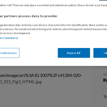
bruik richtlijnen
R
ther not? Then we only place essential and statistical cookies, these do not record an
d
r partners process data to provide:
ita Huis
Anke Persoon
geolocation data. Actively scan device characteristics for identification. Store and/or 
18
 on a device. Personalised advertising and content, advertising and content measurem
ud Heinen
Ri
d services development.
tners (vendors)
gkundig specialisten gebruiken
24
n de dagelijkse praktijk. Een
R
Preferences
Reject All
I 
 invloed hebben op de toepassing
t
1
R
T