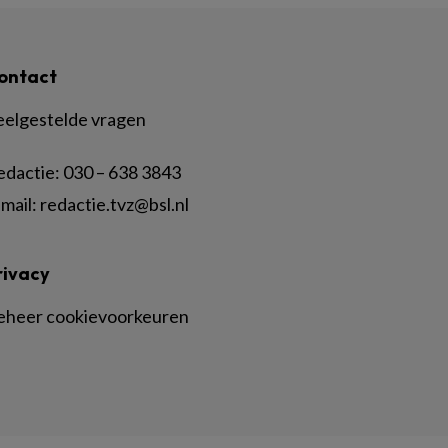
ontact
eelgestelde vragen
edactie:
030 – 638 3843
mail:
redactie.tvz@bsl.nl
rivacy
eheer cookievoorkeuren