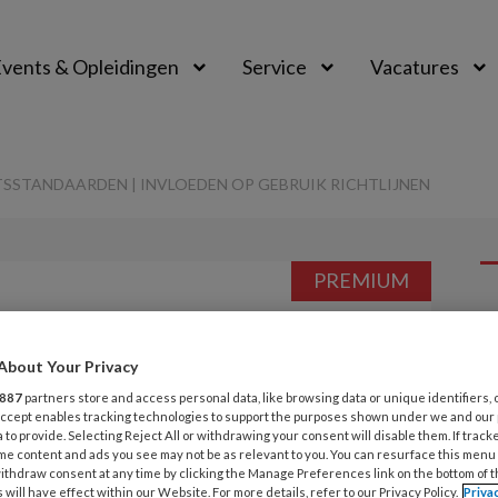
vents & Opleidingen
Service
Vacatures
TSSTANDAARDEN | INVLOEDEN OP GEBRUIK RICHTLIJNEN
PREMIUM
L
Opslaan
Reacties
Delen
0
About Your Privacy
8 
mentatie
887
partners store and access personal data, like browsing data or unique identifiers, 
T
 Accept enables tracking technologies to support the purposes shown under we and our
 to provide. Selecting Reject All or withdrawing your consent will disable them. If track
daarden |
me content and ads you see may not be as relevant to you. You can resurface this menu
ithdraw consent at any time by clicking the Manage Preferences link on the bottom of 
3 
 will have effect within our Website. For more details, refer to our Privacy Policy.
Priva