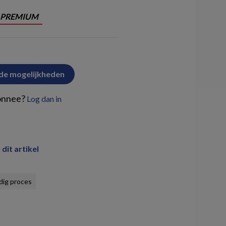
PREMIUM
 de mogelijkheden
onnee?
Log dan in
 dit artikel
dig proces