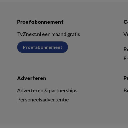
Proefabonnement
C
TvZnext.nl een maand gratis
V
Proefabonnement
R
E-
Adverteren
P
Adverteren & partnerships
B
Personeelsadvertentie