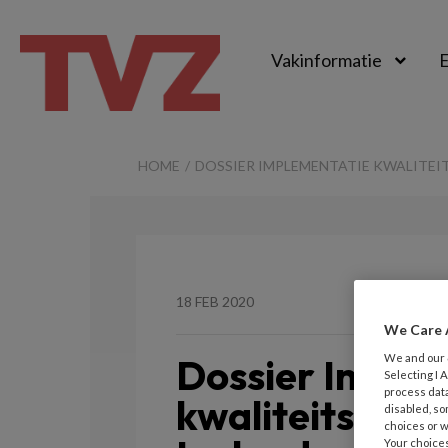
Vakinformatie
E
TvZ
HOME
DOSSIER IMPLEMENTATIE KWALITEI
18 FEB 2020
We Care 
Dossier Imple
We and our
Selecting I
process data
kwaliteitsstan
disabled, so
choices or w
Your choices