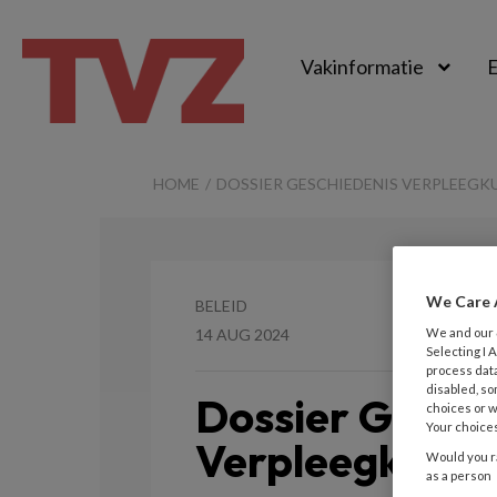
Vakinformatie
E
TvZ
HOME
DOSSIER GESCHIEDENIS VERPLEEGKU
We Care 
BELEID
We and our
14 AUG 2024
Selecting I
process data
disabled, so
Dossier Gesch
choices or w
Your choices
Verpleegkunde 
Would you ra
as a person