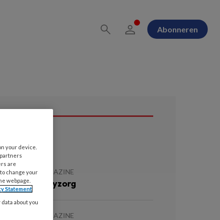
Abonneren
ees ook
on your device.
 partners
ers are
JULI 2026
MAGAZINE
 to change your
the webpage.
tervensbuddyzorg
cy Statement
y data about you
JULI 2026
MAGAZINE