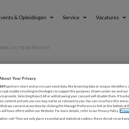
vents & Opleidingen
Service
Vacatures
NDE | ACTIE EN PROTEST
PREMIUM
About Your Privacy
L
Opslaan
Reacties
Delen
0
889
partners store and access personal data, like browsing data or unique identifiers, 
 Accept enables tracking technologies to support the purposes shown under we and our
 to provide. Selecting Reject All or withdrawing your consent will disable them. If track
1 
me content and ads you see may not be as relevant to you. You can resurface this menu
iedenis
ithdraw consent at any time by clicking the Manage Preferences link on the bottom of 
S
 will have effect within our Website. For more details, refer to our Privacy Policy.
Priva
| Actie en protest
ther not? Then we only place essential and statistical cookies, these do not record an
1 