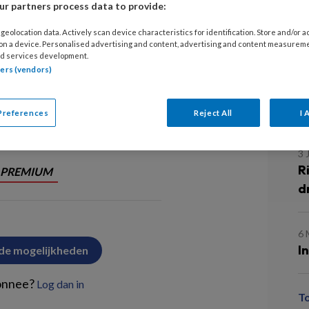
r partners process data to provide:
C
Iris van Versendaal
b
geolocation data. Actively scan device characteristics for identification. Store and/or 
 on a device. Personalised advertising and content, advertising and content measurem
 rijkere traditie van actievoeren
d services development.
tners (vendors)
10
D
a
 verpleegkundigen verdienen nog
Preferences
Reject All
I 
3 
R
PREMIUM
d
6 
I
 de mogelijkheden
onnee?
Log dan in
T