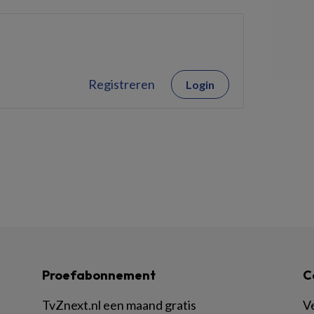
Registreren
Login
Proefabonnement
C
TvZnext.nl een maand gratis
V