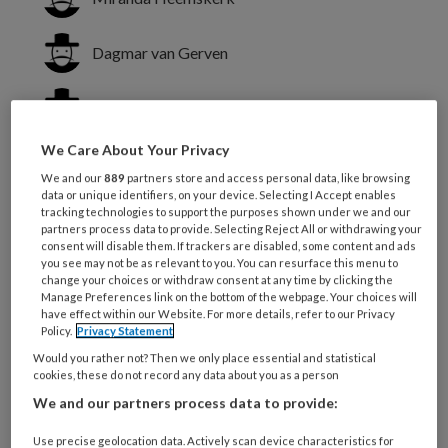
Dagmar van Gerven
Kim Verhaegh
We Care About Your Privacy
Jong-gediplomeerde
We and our
889
partners store and access personal data, like browsing
data or unique identifiers, on your device. Selecting I Accept enables
verpleegkundigen in het ziekenhuis
tracking technologies to support the purposes shown under we and our
van Alrijne vinden het moeilijk om
partners process data to provide. Selecting Reject All or withdrawing your
consent will disable them. If trackers are disabled, some content and ads
adequaat te reageren op de behoeften
you see may not be as relevant to you. You can resurface this menu to
change your choices or withdraw consent at any time by clicking the
van patiënten in de palliatieve fase.
Manage Preferences link on the bottom of the webpage. Your choices will
have effect within our Website. For more details, refer to our Privacy
Een praktijkgericht programma moet
Policy.
Privacy Statement
dit veranderen.
Would you rather not? Then we only place essential and statistical
cookies, these do not record any data about you as a person
We and our partners process data to provide:
Use precise geolocation data. Actively scan device characteristics for