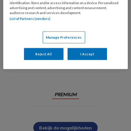
identification. Store and/or access information on a device. Personalised
advertising and content, advertising and content measurement,
audience research and services development.
List of Partners (vendors)
Manage Preferences
Reject All
I Accept
FOTO: stock.adobe.com / Chinnapong
Palliatieve zorg is een essentieel onderdeel
PREMIUM
Bekijk de mogelijkheden