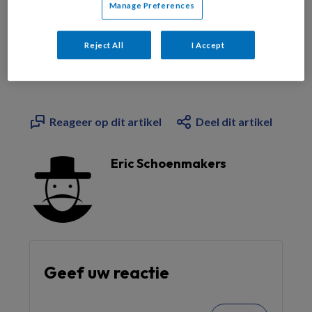
Manage Preferences
Bekijk de mogelijkheden
Reject All
I Accept
Al abonnee?
Log dan in
Reageer op dit artikel
Deel dit artikel
Eric Schoenmakers
Geef uw reactie