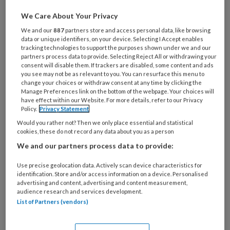
We Care About Your Privacy
Alleen al in Nederland steken
We and our
887
partners store and access personal data, like browsing
tientallen of wellicht honderden
data or unique identifiers, on your device. Selecting I Accept enables
tracking technologies to support the purposes shown under we and our
initiatieven de kop op met als doel
partners process data to provide. Selecting Reject All or withdrawing your
consent will disable them. If trackers are disabled, some content and ads
mensen te ondersteunen met hun
you see may not be as relevant to you. You can resurface this menu to
eenzame gevoelens of deze te helpen
change your choices or withdraw consent at any time by clicking the
Manage Preferences link on the bottom of the webpage. Your choices will
oplossen. Dat is heel goed bedoeld en
have effect within our Website. For more details, refer to our Privacy
Policy.
Privacy Statement
sympathiek.
Would you rather not? Then we only place essential and statistical
cookies, these do not record any data about you as a person
Uit onderzoek blijkt echter dat de
We and our partners process data to provide:
Use precise geolocation data. Actively scan device characteristics for
identification. Store and/or access information on a device. Personalised
advertising and content, advertising and content measurement,
PREMIUM
audience research and services development.
List of Partners (vendors)