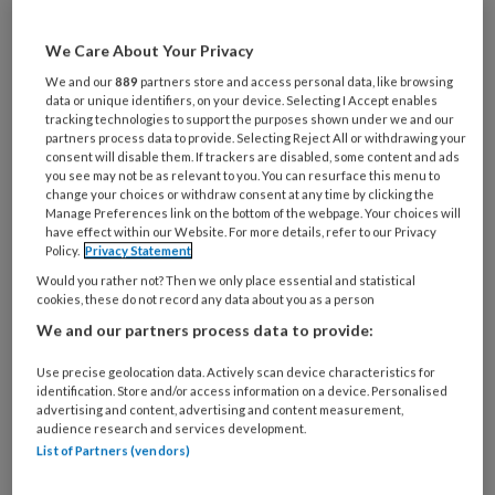
We Care About Your Privacy
Het zichtbaar maken van de effecten
We and our
889
partners store and access personal data, like browsing
van complementaire interventies is
data or unique identifiers, on your device. Selecting I Accept enables
tracking technologies to support the purposes shown under we and our
een uitdaging voor iedere
partners process data to provide. Selecting Reject All or withdrawing your
consent will disable them. If trackers are disabled, some content and ads
zorgverlener die dit wil integreren in
you see may not be as relevant to you. You can resurface this menu to
change your choices or withdraw consent at any time by clicking the
haar praktijk.
Manage Preferences link on the bottom of the webpage. Your choices will
have effect within our Website. For more details, refer to our Privacy
Het zichtbaar maken van de effecten
Policy.
Privacy Statement
Would you rather not? Then we only place essential and statistical
cookies, these do not record any data about you as a person
We and our partners process data to provide:
PREMIUM
Use precise geolocation data. Actively scan device characteristics for
identification. Store and/or access information on a device. Personalised
advertising and content, advertising and content measurement,
audience research and services development.
List of Partners (vendors)
Bekijk de mogelijkheden