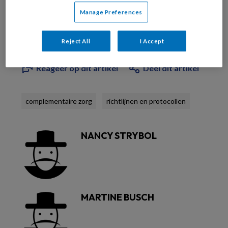
Manage Preferences
Al abonnee?
Log dan in
Reject All
I Accept
Reageer op dit artikel
Deel dit artikel
complementaire zorg
richtlijnen en protocollen
NANCY STRYBOL
MARTINE BUSCH