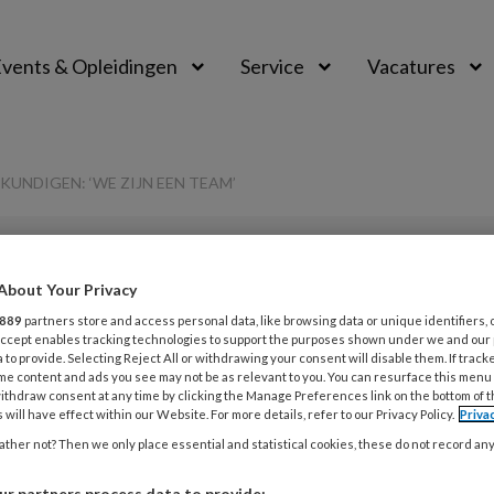
vents & Opleidingen
Service
Vacatures
UNDIGEN: ‘WE ZIJN EEN TEAM’
PREMIUM
About Your Privacy
L
889
partners store and access personal data, like browsing data or unique identifiers, 
Opslaan
Reacties
Delen
0
 Accept enables tracking technologies to support the purposes shown under we and our
 to provide. Selecting Reject All or withdrawing your consent will disable them. If track
me content and ads you see may not be as relevant to you. You can resurface this menu
van
ithdraw consent at any time by clicking the Manage Preferences link on the bottom of 
5
 will have effect within our Website. For more details, refer to our Privacy Policy.
Priva
U
ndigen: ‘We zijn
ther not? Then we only place essential and statistical cookies, these do not record an
r partners process data to provide: