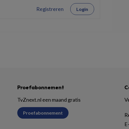
Registreren
Login
Proefabonnement
C
TvZnext.nl een maand gratis
V
Proefabonnement
R
E-