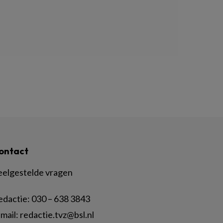
ontact
eelgestelde vragen
edactie:
030 – 638 3843
mail:
redactie.tvz@bsl.nl