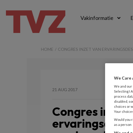
Vakinformatie
E
TvZ
HOME
CONGRES INZET VAN ERVARINGSDESK
We Care 
We and our
21 AUG 2017
Selecting I
process data
disabled, so
Congres inzet 
choices or w
Your choices
ervaringsdesku
Would you ra
as a person
We and ou