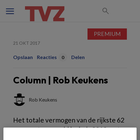
PREMIUM
21 OKT 2017
Opslaan
Reacties
Delen
0
Column | Rob Keukens
Rob Keukens
Het totale vermogen van de rijkste 62
mensen ter wereld is sinds 2012 met
vijfhonderd miljard dollar gegroeid