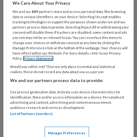
We Care About Your Privacy
naar maar liefst 1760 miljard dollar.
We and our
889
partners store and access personal data, like browsing
data or unique identifiers, on your device. Selecting I Accept enables
tracking technologies to support the purposes shown under we and our
Moreel verval
partners process data to provide. Selecting Reject All or withdrawing your
consent will disable them. If trackers are disabled, some content and ads
you see may not be as relevant to you. You can resurface this menu to
Dat is evenveel als
change your choices or withdraw consent at any time by clicking the
Manage Preferences link on the bottom of the webpage. Your choices will
have effect within our Website. For more details, refer to our Privacy
Policy.
Privacy Statement
Would you rather not? Then we only place essential and statistical
PREMIUM
cookies, these do not record any data about you as a person
We and our partners process data to provide:
Use precise geolocation data. Actively scan device characteristics for
identification. Store and/or access information on a device. Personalised
Bekijk de mogelijkheden
advertising and content, advertising and content measurement,
audience research and services development.
List of Partners (vendors)
Al abonnee?
Log dan in
Manage Preferences