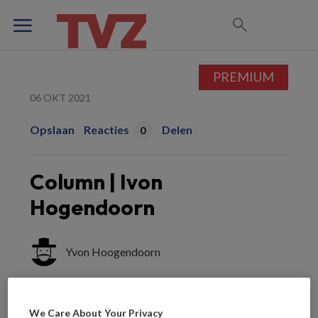
PREMIUM
06 OKT 2021
Opslaan
Reacties
Delen
0
Column | Ivon
Hogendoorn
Yvon Hoogendoorn
Goede afloop vieren
We Care About Your Privacy