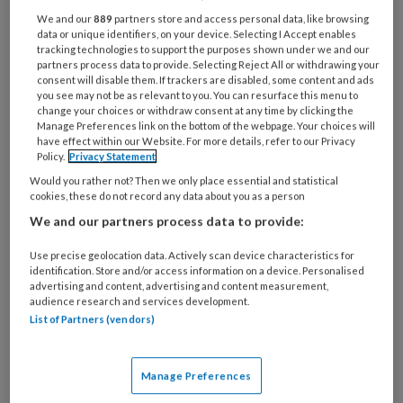
De uitspraak ‘een ongeluk zit in
We and our
889
partners store and access personal data, like browsing
data or unique identifiers, on your device. Selecting I Accept enables
tracking technologies to support the purposes shown under we and our
partners process data to provide. Selecting Reject All or withdrawing your
consent will disable them. If trackers are disabled, some content and ads
you see may not be as relevant to you. You can resurface this menu to
PREMIUM
change your choices or withdraw consent at any time by clicking the
Manage Preferences link on the bottom of the webpage. Your choices will
have effect within our Website. For more details, refer to our Privacy
Policy.
Privacy Statement
Would you rather not? Then we only place essential and statistical
cookies, these do not record any data about you as a person
Bekijk de mogelijkheden
We and our partners process data to provide:
Al abonnee?
Log dan in
Use precise geolocation data. Actively scan device characteristics for
identification. Store and/or access information on a device. Personalised
advertising and content, advertising and content measurement,
audience research and services development.
List of Partners (vendors)
Reageer op dit artikel
Deel dit artikel
Manage Preferences
Yvon Hoogendoorn