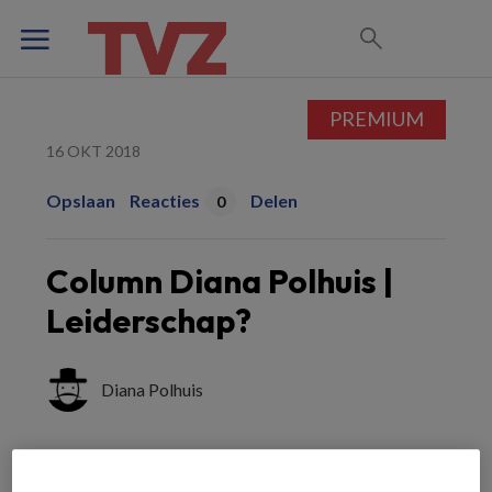
PREMIUM
16 OKT 2018
Opslaan
Reacties
Delen
0
Column Diana Polhuis |
Leiderschap?
Diana Polhuis
Hoe komen we aan gekwalificeerde