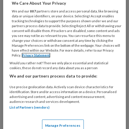
jonge mensen die ons in de toekomst
We Care About Your Privacy
gaan aanvullen en opvolgen, met een
We and our
887
partners store and access personal data, like browsing
data or unique identifiers, on your device. Selecting I Accept enables
complexer en steeds duurder wordend
tracking technologies to support the purposes shown under we and our
zorgklimaat?
partners process data to provide. Selecting Reject All or withdrawing your
consent will disable them. If trackers are disabled, some content and ads
you see may not be as relevant to you. You can resurface this menu to
Als deze column uitkomt is de
change your choices or withdraw consent at any time by clicking the
Manage Preferences link on the bottom of the webpage. Your choices will
have effect within our Website. For more details, refer to our Privacy
Policy.
Privacy Statement
Would you rather not? Then we only place essential and statistical
PREMIUM
cookies, these do not record any data about you as a person
We and our partners process data to provide:
Use precise geolocation data. Actively scan device characteristics for
identification. Store and/or access information on a device. Personalised
advertising and content, advertising and content measurement,
Bekijk de mogelijkheden
audience research and services development.
List of Partners (vendors)
Al abonnee?
Log dan in
Manage Preferences