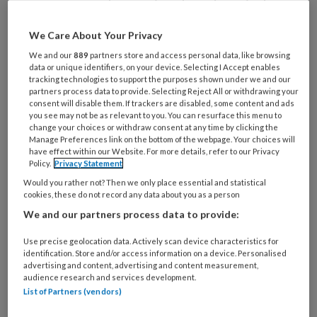
Zuster Meyboom signaleerde ooit dat
Kitty Verbeek, de vrouw die in 1972 in
We Care About Your Privacy
Leusden directrice werd van een van
We and our
889
partners store and access personal data, like browsing
de eerste twee hogere
data or unique identifiers, on your device. Selecting I Accept enables
tracking technologies to support the purposes shown under we and our
beroepsopleidingen in de
partners process data to provide. Selecting Reject All or withdrawing your
consent will disable them. If trackers are disabled, some content and ads
verpleegkunde, precies de enige
you see may not be as relevant to you. You can resurface this menu to
change your choices or withdraw consent at any time by clicking the
dochter van een directeur was die ze
Manage Preferences link on the bottom of the webpage. Your choices will
in de verpleging was tegengekomen.
have effect within our Website. For more details, refer to our Privacy
Policy.
Privacy Statement
De hogere klassen haalden de neus
Would you rather not? Then we only place essential and statistical
nog steeds op voor de verpleging.
cookies, these do not record any data about you as a person
We and our partners process data to provide:
Dát is in de afgelopen 50
Use precise geolocation data. Actively scan device characteristics for
identification. Store and/or access information on a device. Personalised
advertising and content, advertising and content measurement,
audience research and services development.
List of Partners (vendors)
PREMIUM