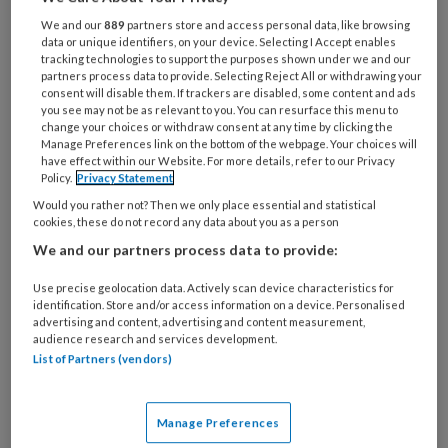
verzetsheldin
We and our
889
partners store and access personal data, like browsing
data or unique identifiers, on your device. Selecting I Accept enables
Één maand na de Duitse inval
tracking technologies to support the purposes shown under we and our
partners process data to provide. Selecting Reject All or withdrawing your
consent will disable them. If trackers are disabled, some content and ads
you see may not be as relevant to you. You can resurface this menu to
change your choices or withdraw consent at any time by clicking the
PREMIUM
Manage Preferences link on the bottom of the webpage. Your choices will
have effect within our Website. For more details, refer to our Privacy
Policy.
Privacy Statement
Would you rather not? Then we only place essential and statistical
cookies, these do not record any data about you as a person
We and our partners process data to provide:
Bekijk de mogelijkheden
Use precise geolocation data. Actively scan device characteristics for
Al abonnee?
Log dan in
identification. Store and/or access information on a device. Personalised
advertising and content, advertising and content measurement,
audience research and services development.
List of Partners (vendors)
Reageer op dit artikel
Deel dit artikel
Manage Preferences