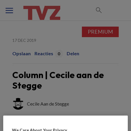
PREMIUM
17 DEC 2019
Opslaan
Reacties
Delen
0
Column | Cecile aan de
Stegge
Cecile Aan de Stegge
Leerling-verpleegkundige en
We Care About Your Privacy