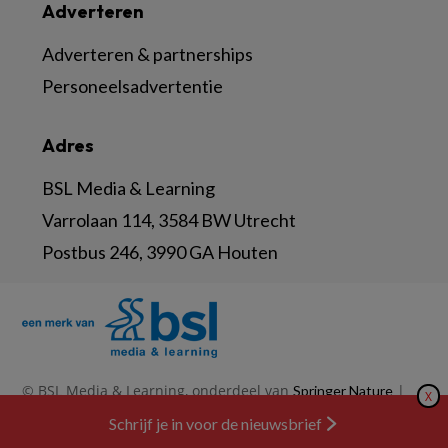
Adverteren
Adverteren & partnerships
Personeelsadvertentie
Adres
BSL Media & Learning
Varrolaan 114, 3584 BW Utrecht
Postbus 246, 3990 GA Houten
© BSL Media & Learning, onderdeel van
|
Springer Nature
X
|
|
Privacy Statement
Disclaimer
Voorwaarden
Schrijf je in voor de nieuwsbrief