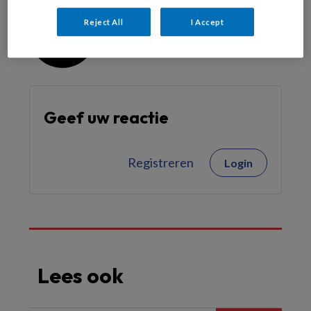
Cecile Aan de Stegge
Reject All
I Accept
Geef uw reactie
Registreren
Login
Lees ook