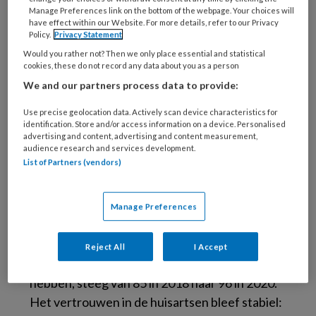
Manage Preferences link on the bottom of the webpage. Your choices will
toegenomen. Behalve naar de instellingen zelf
have effect within our Website. For more details, refer to our Privacy
wordt gekeken naar beroepsgroepen, zoals
Policy.
Privacy Statement
huisartsen, verpleegkundigen, specialisten en
Would you rather not? Then we only place essential and statistical
cookies, these do not record any data about you as a person
fysiotherapeuten.
We and our partners process data to provide:
Waardering
Use precise geolocation data. Actively scan device characteristics for
identification. Store and/or access information on a device. Personalised
advertising and content, advertising and content measurement,
We kennen allemaal de kritiek op vooral de
audience research and services development.
List of Partners (vendors)
verpleeghuizen, die geen bezoekers toelieten
en het verblijf van de opgenomen ouderen tot
hun eigen kamer beperkten. Maar dat heeft de
Manage Preferences
overall waardering voor de beroepsgroep niet
beïnvloed. Het percentage mensen dat aangaf
Reject All
I Accept
veel vertrouwen in verpleegkundigen te
hebben, steeg van 85 in 2018 naar 96 in 2020.
Het vertrouwen in de huisartsen bleef stabiel: