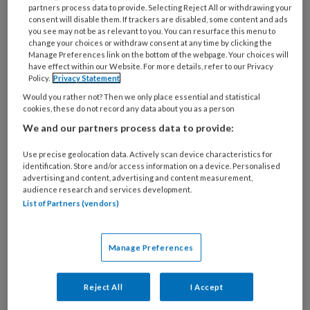
partners process data to provide. Selecting Reject All or withdrawing your
25 AUGUSTUS 2022
consent will disable them. If trackers are disabled, some content and ads
Mantelzorgers die zich
you see may not be as relevant to you. You can resurface this menu to
alleen zorgverlener
change your choices or withdraw consent at any time by clicking the
Manage Preferences link on the bottom of the webpage. Your choices will
voelen hebben het
have effect within our Website. For more details, refer to our Privacy
zwaarder
Policy.
Privacy Statement
Would you rather not? Then we only place essential and statistical
cookies, these do not record any data about you as a person
We and our partners process data to provide:
Use precise geolocation data. Actively scan device characteristics for
24 MAART 2022
identification. Store and/or access information on a device. Personalised
advertising and content, advertising and content measurement,
Praat met cliënt over
audience research and services development.
veranderende seksuele
List of Partners (vendors)
gezondheid
Manage Preferences
Reject All
I Accept