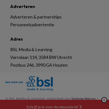
Adverteren
Adverteren & partnerships
Personeelsadvertentie
Adres
BSL Media & Learning
Varrolaan 114, 3584 BW Utrecht
Postbus 246, 3990 GA Houten
© BSL Media & Learning, onderdeel van
|
Springer Nature
X
|
|
Privacy Statement
Disclaimer
Voorwaarden
Nieuwsbrief
Schrijf je in voor de nieuwsbrief
Abonneren