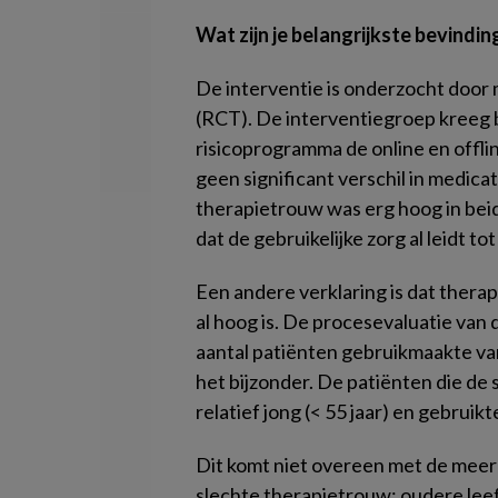
Wat zijn je belangrijkste bevindi
De interventie is onderzocht door 
(RCT). De interventiegroep kreeg b
risicoprogramma de online en offl
geen significant verschil in medic
therapietrouw was erg hoog in bei
dat de gebruikelijke zorg al leidt t
Een andere verklaring is dat therap
al hoog is. De procesevaluatie van 
aantal patiënten gebruikmaakte van
het bijzonder. De patiënten die d
relatief jong (< 55 jaar) en gebrui
Dit komt niet overeen met de meer
slechte therapietrouw: oudere leef