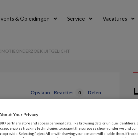
vents & Opleidingen
Service
Vacatures
ROMOTIEONDERZOEK UITGELICHT
L
Opslaan
Reacties
Delen
0
 | Een actueel
29
About Your Privacy
O
oek uitgelicht
887
partners store and access personal data, like browsing data or unique identifiers, 
 Accept enables tracking technologies to support the purposes shown under we and our
h
 to provide. Selecting Reject All or withdrawing your consent will disable them. If track