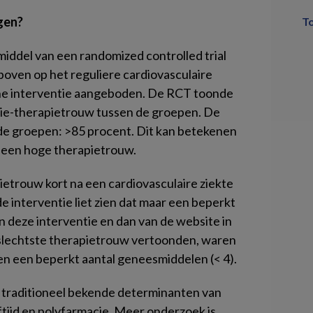
ngen?
T
middel van een randomized controlled trial
oven op het reguliere cardiovasculaire
ine interventie aangeboden. De RCT toonde
atie-therapietrouw tussen de groepen. De
de groepen: >85 procent. Dit kan betekenen
ot een hoge therapietrouw.
ietrouw kort na een cardiovasculaire ziekte
de interventie liet zien dat maar een beperkt
 deze interventie en dan van de website in
e slechtste therapietrouw vertoonden, waren
kten een beperkt aantal geneesmiddelen (< 4).
 traditioneel bekende determinanten van
tijd en polyfarmacie. Meer onderzoek is