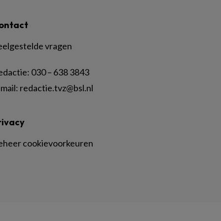
ontact
eelgestelde vragen
edactie:
030 – 638 3843
mail:
redactie.tvz@bsl.nl
rivacy
eheer cookievoorkeuren