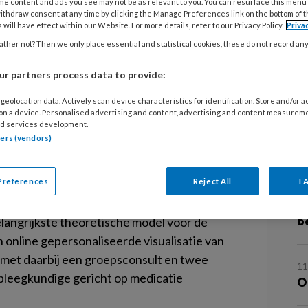
me content and ads you see may not be as relevant to you. You can resurface this menu
ithdraw consent at any time by clicking the Manage Preferences link on the bottom of 
 will have effect within our Website. For more details, refer to our Privacy Policy.
Priva
1 
D
ther not? Then we only place essential and statistical cookies, these do not record an
ift van Angelien Sieben over
S
vaatpatiënten.
r partners process data to provide:
geolocation data. Actively scan device characteristics for identification. Store and/or 
diovasculaire patiënt
1 
 on a device. Personalised advertising and content, advertising and content measurem
D
d services development.
tners (vendors)
D
efschrift?
Preferences
Reject All
I 
 ontwikkelen en evalueren van een interventie
25
S
t- en vaatpatiënten te verbeteren. Het
b
langrijkste theoretische model voor de
 online gepersonaliseerde visualisatie van
, met daarbij een groepsconsult en twee
11
rpleegkundige gericht op medicatie
O