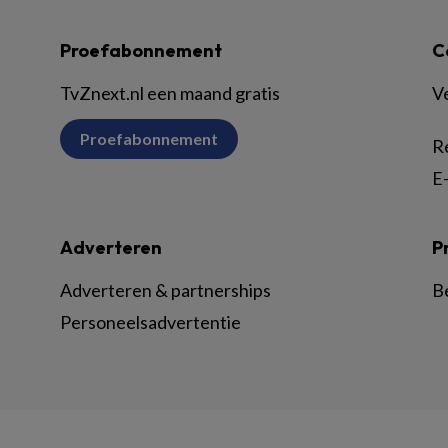
Proefabonnement
C
TvZnext.nl een maand gratis
V
Proefabonnement
R
E-
Adverteren
P
Adverteren & partnerships
B
Personeelsadvertentie