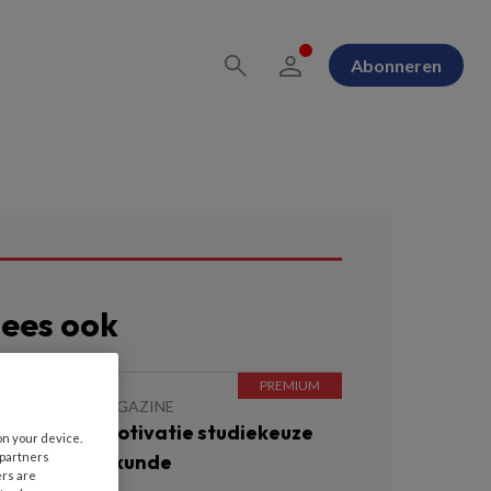
Abonneren
ees ook
 JULI 2026
MAGAZINE
nderzoek | Motivatie studiekeuze
on your device.
 partners
bo-verpleegkunde
ers are