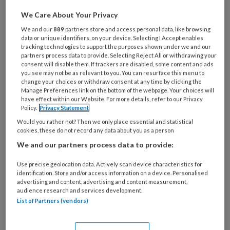
voor wijkverpleegkundigen?,
Mindfulness tegen werkdruk, TVZ-
We Care About Your Privacy
Publicatieprijs, Computerspel voor
We and our
889
partners store and access personal data, like browsing
data or unique identifiers, on your device. Selecting I Accept enables
Alzheimerzorg, Excellente zorg bij
tracking technologies to support the purposes shown under we and our
partners process data to provide. Selecting Reject All or withdrawing your
chirurgie en nog veel mee.
consent will disable them. If trackers are disabled, some content and ads
you see may not be as relevant to you. You can resurface this menu to
change your choices or withdraw consent at any time by clicking the
Wijkverpleegkundigen
Manage Preferences link on the bottom of the webpage. Your choices will
have effect within our Website. For more details, refer to our Privacy
hebben vaak geen
Policy.
Privacy Statement
rookvrije werkplek
Would you rather not? Then we only place essential and statistical
cookies, these do not record any data about you as a person
We and our partners process data to provide:
Use precise geolocation data. Actively scan device characteristics for
identification. Store and/or access information on a device. Personalised
PREMIUM
advertising and content, advertising and content measurement,
audience research and services development.
List of Partners (vendors)