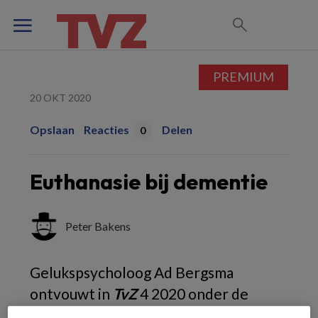
PREMIUM
20 OKT 2020
Opslaan
Reacties
Delen
0
Euthanasie bij dementie
Peter Bakens
Gelukspsycholoog Ad Bergsma
ontvouwt in
TvZ
4 2020 onder de
diepzinnige titel 'Onthoud hoeveel je