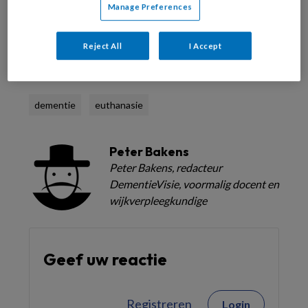
Manage Preferences
Reject All
I Accept
Reageer op dit artikel
Deel dit artikel
dementie
euthanasie
Peter Bakens
Peter Bakens, redacteur
DementieVisie, voormalig docent en
wijkverpleegkundige
Geef uw reactie
Registreren
Login