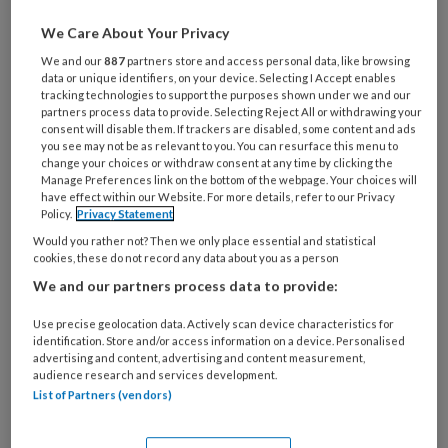
niet weet' zijn gedachten over de
We Care About Your Privacy
kortgeleden met een opzienbarend
We and our
887
partners store and access personal data, like browsing
data or unique identifiers, on your device. Selecting I Accept enables
arrest van de Hoge Raad afgesloten
tracking technologies to support the purposes shown under we and our
euthanasiezaak.
partners process data to provide. Selecting Reject All or withdrawing your
consent will disable them. If trackers are disabled, some content and ads
you see may not be as relevant to you. You can resurface this menu to
change your choices or withdraw consent at any time by clicking the
Manage Preferences link on the bottom of the webpage. Your choices will
Ter herinnering: de Hoge Raad bevestigt
have effect within our Website. For more details, refer to our Privacy
Policy.
Privacy Statement
Would you rather not? Then we only place essential and statistical
cookies, these do not record any data about you as a person
PREMIUM
We and our partners process data to provide:
Use precise geolocation data. Actively scan device characteristics for
identification. Store and/or access information on a device. Personalised
advertising and content, advertising and content measurement,
audience research and services development.
Bekijk de mogelijkheden
List of Partners (vendors)
Al abonnee?
Log dan in