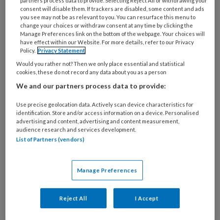
partners process data to provide. Selecting Reject All or withdrawing your
consent will disable them. If trackers are disabled, some content and ads
Antiekzaakje
you see may not be as relevant to you. You can resurface this menu to
change your choices or withdraw consent at any time by clicking the
Manage Preferences link on the bottom of the webpage. Your choices will
have effect within our Website. For more details, refer to our Privacy
Daarnaast kreeg de SHVB in 2022 meermalen
Policy.
Privacy Statement
boeken aangeboden én twee keer foto’s van
Would you rather not? Then we only place essential and statistical
een zilveren verpleegstersinsigne van vóór
cookies, these do not record any data about you as a person
1921. Op de achterkant van de foto’s staat een
We and our partners process data to provide:
nummer vermeld, plus de tekst ‘Eigendom van
Use precise geolocation data. Actively scan device characteristics for
de Nederlandsche Bond voor
identification. Store and/or access information on a device. Personalised
advertising and content, advertising and content measurement,
Ziekenverpleging’. Foto één en twee kwamen
audience research and services development.
van een Zuid-Afrikaanse vrouw die in een
List of Partners (vendors)
antiekzaakje insigne A-1613 had gekocht en op
mijn verzoek om uitleg het volgende
Manage Preferences
antwoordde: ‘Ek het die ‘verpleegters speld’
by so’n winkeltjie gekry in Pretoria. Ek het maar
Reject All
I Accept
15 Suid Afrikaanse rand (82 eurocent, red.)
betaal vir dit. Dit het my aandag getrek en baie