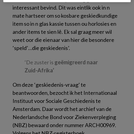
interessant bevind. Dit was eintlik ook in n
mate hartseer om so kosbare geskiedkundige
item so in n glas kassie tussen ou horlosies en
ander items te sien lê. Ek sal graag meer wil
weet oor die eienaar van hier die besondere
‘speld’…die geskiedenis’.
‘De zuster is
geëmigreerd naar
Zuid-Afrika’
Om deze ‘geskiedenis-vraag’ te
beantwoorden, bezocht ik het Internationaal
Instituut voor Sociale Geschiedenis te
Amsterdam. Daar wordt het archief van de
Nederlandsche Bond voor Ziekenverpleging
(NBZ) bewaard onder nummer ARCH00969.
Volgens het NBZ-registerboek