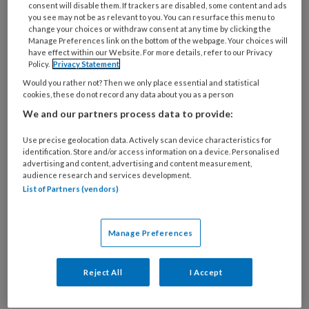
heb haar leren kennen in juni 2017, toen de
consent will disable them. If trackers are disabled, some content and ads
Stichting Historisch Verpleegkundig Bezit haar
you see may not be as relevant to you. You can resurface this menu to
change your choices or withdraw consent at any time by clicking the
eerste open dag hield in het nieuwe depot op
Manage Preferences link on the bottom of the webpage. Your choices will
have effect within our Website. For more details, refer to our Privacy
Urk. Wolly had gezelschap van twee
Policy.
Privacy Statement
vriendinnen; ze stonden samen te giechelen bij
Would you rather not? Then we only place essential and statistical
een pop in het oude VU-uniform.
cookies, these do not record any data about you as a person
We and our partners process data to provide:
Desgevraagd bleek dat zij alle drie met ingang
Use precise geolocation data. Actively scan device characteristics for
van 1 april 1963 waren opgeleid door Zuster
identification. Store and/or access information on a device. Personalised
Groneman van de verpleegstersschool van het
advertising and content, advertising and content measurement,
audience research and services development.
academisch ziekenhuis aan de Vrije
List of Partners (vendors)
Universiteit. De sfeer en saamhorigheid
tijdens die opleiding waren zó bijzonder, dat zij
Manage Preferences
sedert hun eindexamen nog elk jaar op 1 april in
café De Jaren in Amsterdam met zoveel
Reject All
I Accept
mogelijk klasgenoten bijeenkomen.
Daarbovenop organiseren Wolly en haar twee