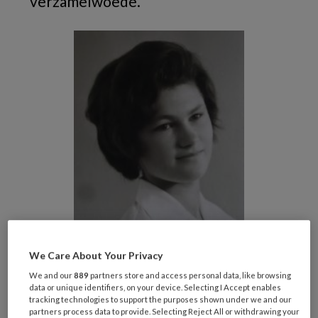
verzamelwoede.
We Care About Your Privacy
We and our
889
partners store and access personal data, like browsing
data or unique identifiers, on your device. Selecting I Accept enables
Zuster Wolly Sybenga zal ik nooit vergeten. Ik
tracking technologies to support the purposes shown under we and our
partners process data to provide. Selecting Reject All or withdrawing your