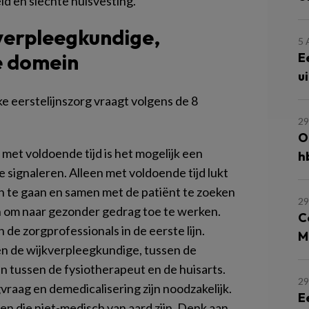
 en slechte huisvesting.’
 verpleegkundige,
5
e domein
E
u
e eerstelijnszorg vraagt volgens de 8
29
O
 met voldoende tijd is het mogelijk een
h
 signaleren. Alleen met voldoende tijd lukt
an te gaan en samen met de patiënt te zoeken
29
n om naar gezonder gedrag toe te werken.
C
e zorgprofessionals in de eerste lijn.
M
en de wijkverpleegkundige, tussen de
n tussen de fysiotherapeut en de huisarts.
29
raag en demedicalisering zijn noodzakelijk.
E
n die niet-medisch van aard zijn. Denk aan