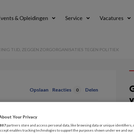
vents & Opleidingen
Service
Vacatures
EINIG TIJD, ZEGGEN ZORGORGANISATIES TEGEN POLITIEK
G
Opslaan
Reacties
Delen
0
v
is te weinig tijd,
V
About Your Privacy
anisaties tegen
T
887
partners store and access personal data, like browsing data or unique identifiers, 
 Accept enables tracking technologies to support the purposes shown under we and our
AC