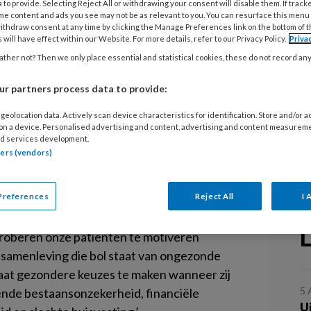
 to provide. Selecting Reject All or withdrawing your consent will disable them. If track
me content and ads you see may not be as relevant to you. You can resurface this menu
ithdraw consent at any time by clicking the Manage Preferences link on the bottom of 
V
 will have effect within our Website. For more details, refer to our Privacy Policy.
Priva
n
ther not? Then we only place essential and statistical cookies, these do not record an
(
en hebben verpleegkundigen en
r partners process data to provide:
N
rste lijn te weinig tijd en ruimte. Dat
A
geolocation data. Actively scan device characteristics for identification. Store and/or 
 V&VN en 7 andere zorgorganisaties
 on a device. Personalised advertising and content, advertising and content measurem
R
d services development.
elt als water naar de zee dragen.'
tners (vendors)
Ps
GG
meer in de eerste lijn, schrijven de 8
Preferences
Reject All
I 
de Tweede Kamer. Ze willen meer structurele
g en hopen dat het Commissiedebat van 14
L
roberen onze patiënten te motiveren
 samenleving die bol staat van ongezonde
staat gezondere keuzes te maken wanneer zij
5
de bestaansonzekerheid, financiële
U