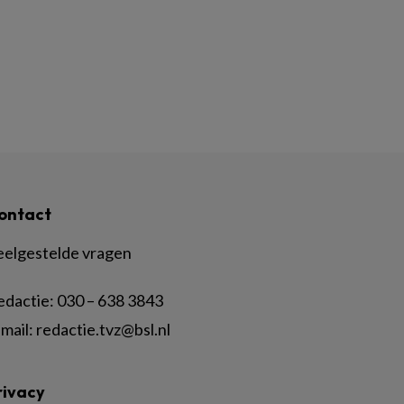
ontact
eelgestelde vragen
edactie:
030 – 638 3843
mail:
redactie.tvz@bsl.nl
rivacy