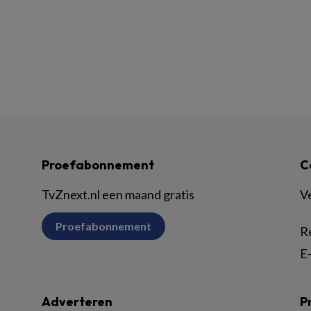
Proefabonnement
C
TvZnext.nl een maand gratis
V
Proefabonnement
R
E-
Adverteren
P