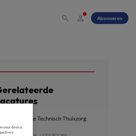
Abonneren
erelateerde
acatures
erpleegkundige Technisch Thuiszorg
eam
on your device.
 partners
TIVITE / LOCATIE : LEIDERDORP