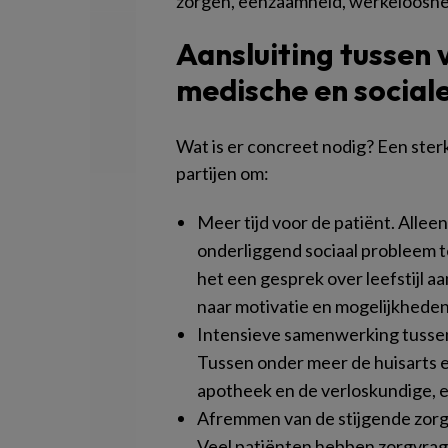
zorgen, eenzaamheid, werkeloosheid
Aansluiting tussen
medische en social
Wat is er concreet nodig? Een sterk
partijen om:
Meer tijd voor de patiënt. Alleen
onderliggend sociaal probleem te
het een gesprek over leefstijl a
naar motivatie en mogelijkhede
Intensieve samenwerking tussen d
Tussen onder meer de huisarts 
apotheek en de verloskundige, e
Afremmen van de stijgende zorgv
Veel patiënten hebben zorgvrage