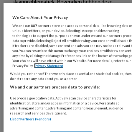
slaapproblematiek. Bovendien hebben deze
interventies, zoals slaapmedicatie, nadelige
effecten.
We Care About Your Privacy
We and our
887
partners store and access personal data, like browsing data o
Er zijn ook niet-farmacologische
unique identifiers, on your device. Selecting I Accept enables tracking
technologies to support the purposes shown under we and our partners proc
(verpleegkundige) interventies ter
data to provide. Selecting Reject All or withdrawing your consent will disable t
If trackers are disabled, some content and ads you see may not be as relevant 
bevordering van de slaap. Voorbeelden:
you. You can resurface this menu to change your choices or withdraw consent 
oordopjes en oogmaskers,
white noise
(een
any time by clicking the Manage Preferences link on the bottom of the webpage
Your choices will have effect within our Website. For more details, refer to our
constant geluid dat omgevingsgeluiden kan
Privacy Policy.
Privacy Statement
neutraliseren), houding- en relaxtherapie,
Would you rather not? Then we only place essential and statistical cookies, the
voorlichting over bevordering van slaap en
do not record any data about you as a person
aromatherapie. Maar mijn ervaring als
We and our partners process data to provide:
verpleegkundige leert dat ook binnen het
Use precise geolocation data. Actively scan device characteristics for
Catharina Ziekenhuis vooral naar
identification. Store and/or access information on a device. Personalised
advertising and content, advertising and content measurement, audience
medicamenteuze behandelingen wordt
research and services development.
gegrepen.
List of Partners (vendors)