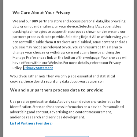
Cliënten die na ontslag begeleid
We Care About Your Privacy
worden door ervaringsdeskundigen,
We and our
889
partners store and access personal data, like browsing
data or unique identifiers, on your device. Selecting I Accept enables
doen minder snel een beroep op acute
tracking technologies to support the purposes shown under we and our
partners process data to provide. Selecting Reject All or withdrawing your
psychiatrische zorg dan cliënten die na
consent will disable them. If trackers are disabled, some content and ads
you see may not be as relevant to you. You can resurface this menu to
ontslag een herstelwerkboek
change your choices or withdraw consent at any time by clicking the
Manage Preferences link on the bottom of the webpage. Your choices will
ontvangen zonder verdere
have effect within our Website. For more details, refer to our Privacy
ondersteuning.
Policy.
Privacy Statement
Would you rather not? Then we only place essential and statistical
Context
cookies, these do not record any data about you as a person
We and our partners process data to provide:
Use precise geolocation data. Actively scan device characteristics for
Herstelgerichte zorg is in de
identification. Store and/or access information on a device. Personalised
advertising and content, advertising and content measurement,
audience research and services development.
List of Partners (vendors)
PREMIUM