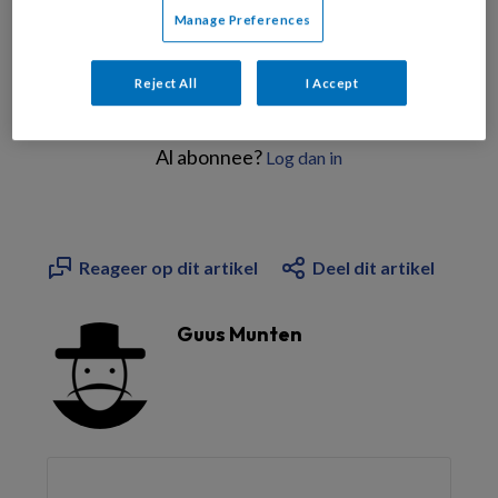
Manage Preferences
Reject All
I Accept
Bekijk de mogelijkheden
Al abonnee?
Log dan in
Reageer op dit artikel
Deel dit artikel
Guus Munten