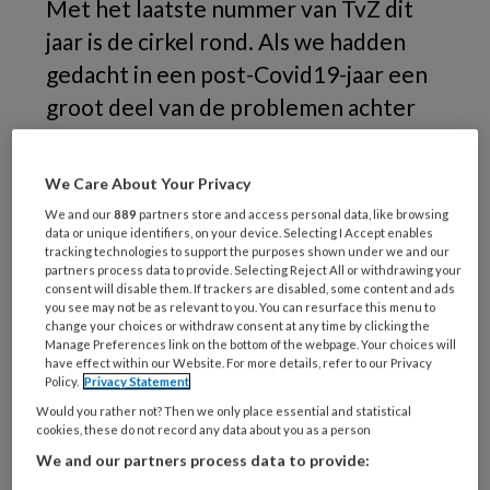
Met het laatste nummer van TvZ dit
jaar is de cirkel rond. Als we hadden
gedacht in een post-Covid19-jaar een
groot deel van de problemen achter
ons te zullen laten, zijn we bedrogen
uitgekomen.
We Care About Your Privacy
We and our
889
partners store and access personal data, like browsing
Vele verpleegkundigen kampen nog met Post-
data or unique identifiers, on your device. Selecting I Accept enables
Covid, met weinig zicht op een oplossing.
tracking technologies to support the purposes shown under we and our
partners process data to provide. Selecting Reject All or withdrawing your
Verpleegkundigen zijn vaak moe en uitgeput;
consent will disable them. If trackers are disabled, some content and ads
you see may not be as relevant to you. You can resurface this menu to
de rek is eruit, terwijl onverminderd een
change your choices or withdraw consent at any time by clicking the
beroep op hen wordt gedaan. Er moet een
Manage Preferences link on the bottom of the webpage. Your choices will
have effect within our Website. For more details, refer to our Privacy
inhaalslag worden gemaakt die op zijn minst
Policy.
Privacy Statement
meerdere jaren duurt.
Would you rather not? Then we only place essential and statistical
cookies, these do not record any data about you as a person
Uit de Covid-periode is ons als
We and our partners process data to provide:
verpleegkundigen bijgebleven dat er veel