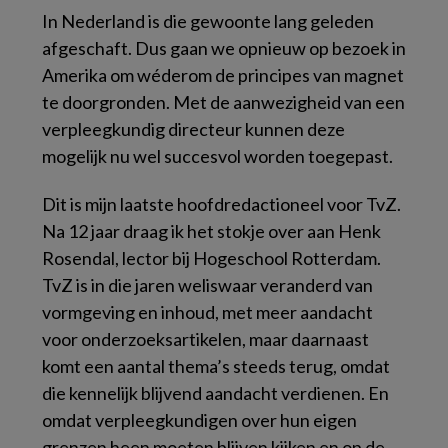
In Nederland is die gewoonte lang geleden
afgeschaft. Dus gaan we opnieuw op bezoek in
Amerika om wéderom de principes van magnet
te doorgronden. Met de aanwezigheid van een
verpleegkundig directeur kunnen deze
mogelijk nu wel succesvol worden toegepast.
Dit is mijn laatste hoofdredactioneel voor TvZ.
Na 12 jaar draag ik het stokje over aan Henk
Rosendal, lector bij Hogeschool Rotterdam.
TvZ is in die jaren weliswaar veranderd van
vormgeving en inhoud, met meer aandacht
voor onderzoeksartikelen, maar daarnaast
komt een aantal thema’s steeds terug, omdat
die kennelijk blijvend aandacht verdienen. En
omdat verpleegkundigen over hun eigen
grenzen heen moeten blijven kijken en op de