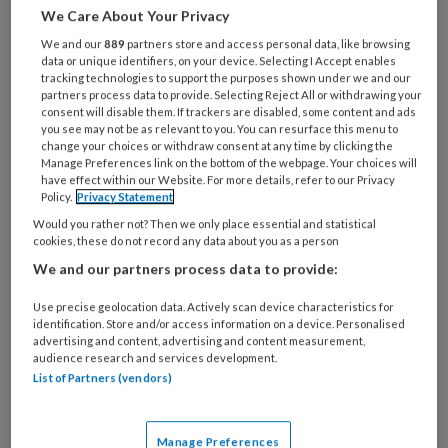
Deze aflevering van
TvZ
kent het
We Care About Your Privacy
dossier Diversiteit, met een aantal
We and our
889
partners store and access personal data, like browsing
data or unique identifiers, on your device. Selecting I Accept enables
verschillende invalshoeken, die
tracking technologies to support the purposes shown under we and our
moeiteloos uitgebreid hadden kunnen
partners process data to provide. Selecting Reject All or withdrawing your
consent will disable them. If trackers are disabled, some content and ads
worden met andere.
you see may not be as relevant to you. You can resurface this menu to
change your choices or withdraw consent at any time by clicking the
Manage Preferences link on the bottom of the webpage. Your choices will
Wat aangeeft dat het een meervoudig
have effect within our Website. For more details, refer to our Privacy
Policy.
Privacy Statement
Would you rather not? Then we only place essential and statistical
cookies, these do not record any data about you as a person
PREMIUM
We and our partners process data to provide:
Use precise geolocation data. Actively scan device characteristics for
identification. Store and/or access information on a device. Personalised
advertising and content, advertising and content measurement,
audience research and services development.
Bekijk de mogelijkheden
List of Partners (vendors)
Al abonnee?
Log dan in
Manage Preferences