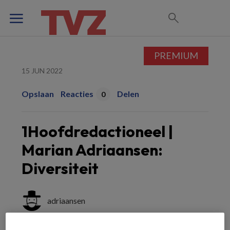
PREMIUM
15 JUN 2022
Opslaan
Reacties
Delen
0
1Hoofdredactioneel |
Marian Adriaansen:
Diversiteit
adriaansen