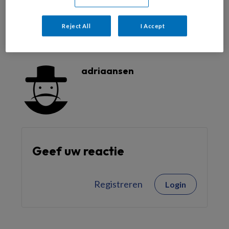
Reject All
I Accept
Reageer op dit artikel
Deel dit artikel
adriaansen
Geef uw reactie
Registreren
Login