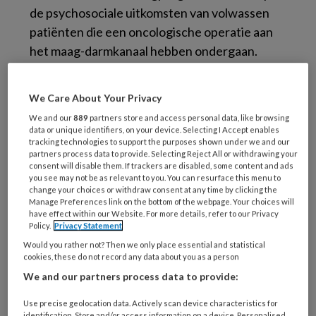
de psychosociale uitkomsten van volwassen
patiënten die een oncologische operatie aan
het maag-darmkanaal hebben ondergaan.
Bekijk alle magazine artikelen
We Care About Your Privacy
TvZ - Next level verpleegkunde
We and our
889
partners store and access personal data, like browsing
data or unique identifiers, on your device. Selecting I Accept enables
TvZ belicht de verpleegkundige praktijk én
tracking technologies to support the purposes shown under we and our
partners process data to provide. Selecting Reject All or withdrawing your
wetenschap. De diepgaande en
consent will disable them. If trackers are disabled, some content and ads
wetenschappelijke artikelen gaan over
you see may not be as relevant to you. You can resurface this menu to
change your choices or withdraw consent at any time by clicking the
onderzoek, opinie, beleid en management. Met
Manage Preferences link on the bottom of the webpage. Your choices will
TvZ houd je je kennis op niveau en heb je een
have effect within our Website. For more details, refer to our Privacy
Policy.
Privacy Statement
overstijgende blik op het vak.
Would you rather not? Then we only place essential and statistical
Abonneren
cookies, these do not record any data about you as a person
We and our partners process data to provide:
Use precise geolocation data. Actively scan device characteristics for
identification. Store and/or access information on a device. Personalised