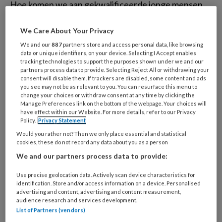
Hoe komen we aan gekwalificeerde jonge mensen
die ons in de toekomst gaan aanvullen en opvolgen,
met een complexer en steeds duurder wordend
We Care About Your Privacy
zorgklimaat?
We and our
887
partners store and access personal data, like browsing
data or unique identifiers, on your device. Selecting I Accept enables
tracking technologies to support the purposes shown under we and our
partners process data to provide. Selecting Reject All or withdrawing your
IN MEMORIAM
consent will disable them. If trackers are disabled, some content and ads
you see may not be as relevant to you. You can resurface this menu to
change your choices or withdraw consent at any time by clicking the
Manage Preferences link on the bottom of the webpage. Your choices will
Cora van der Kooij (1946 - 2018)
have effect within our Website. For more details, refer to our Privacy
Policy.
Privacy Statement
Would you rather not? Then we only place essential and statistical
Interview | Petrie
cookies, these do not record any data about you as a person
We and our partners process data to provide:
Roodbol,
Use precise geolocation data. Actively scan device characteristics for
hoogleraar
identification. Store and/or access information on a device. Personalised
advertising and content, advertising and content measurement,
verplegingswetenschappen
audience research and services development.
List of Partners (vendors)