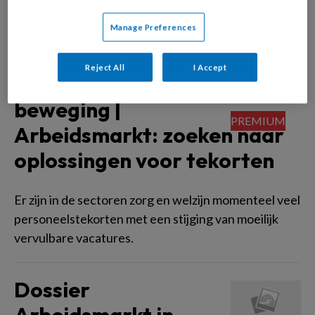
'De toekomst zal heel mooi zijn'
Manage Preferences
Dossier
Reject All
I Accept
Arbeidsmarkt in
beweging |
Arbeidsmarkt: zoeken naar
oplossingen voor tekorten
Er zijn in de sectoren zorg en welzijn momenteel veel
personeelstekorten met een stijging van moeilijk
vervulbare vacatures.
Dossier