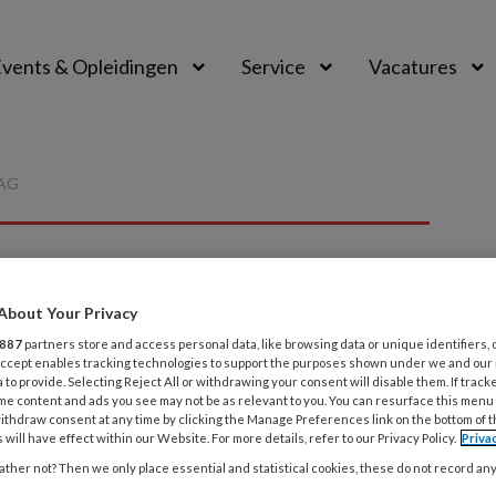
vents & Opleidingen
Service
Vacatures
AG
About Your Privacy
P
887
partners store and access personal data, like browsing data or unique identifiers, 
 Accept enables tracking technologies to support the purposes shown under we and our
 to provide. Selecting Reject All or withdrawing your consent will disable them. If track
me content and ads you see may not be as relevant to you. You can resurface this menu
ithdraw consent at any time by clicking the Manage Preferences link on the bottom of 
 deze auteur
 will have effect within our Website. For more details, refer to our Privacy Policy.
Priva
ther not? Then we only place essential and statistical cookies, these do not record an