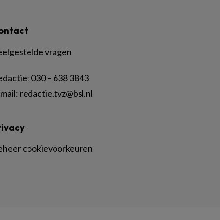
ontact
eelgestelde vragen
edactie:
030 – 638 3843
mail:
redactie.tvz@bsl.nl
rivacy
eheer cookievoorkeuren