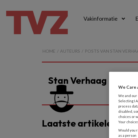
Vakinformatie
E
TvZ
HOME
AUTEURS
POSTS VAN STAN VERHA
Stan Verhaag
We Care 
We and our
Selecting I
process data
disabled, so
choices or w
Laatste artikelen van
Your choices
Would you ra
as a person