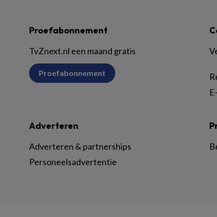
Proefabonnement
C
TvZnext.nl een maand gratis
V
Proefabonnement
R
E-
Adverteren
P
Adverteren & partnerships
B
Personeelsadvertentie