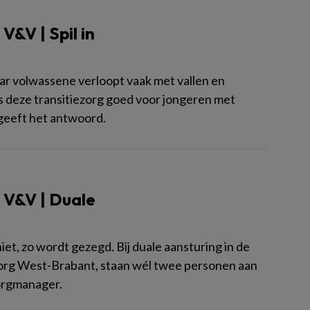
&V | Spil in
ar volwassene verloopt vaak met vallen en
s deze transitiezorg goed voor jongeren met
geeft het antwoord.
 V&V | Duale
iet, zo wordt gezegd. Bij duale aansturing in de
szorg West-Brabant, staan wél twee personen aan
orgmanager.