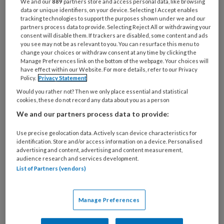
We and our
889
partners store and access personal data, like browsing
De bedoeling van
data or unique identifiers, on your device. Selecting I Accept enables
tracking technologies to support the purposes shown under we and our
partners process data to provide. Selecting Reject All or withdrawing your
robotica
consent will disable them. If trackers are disabled, some content and ads
you see may not be as relevant to you. You can resurface this menu to
change your choices or withdraw consent at any time by clicking the
Door rekening te houden met bepaalde
Manage Preferences link on the bottom of the webpage. Your choices will
have effect within our Website. For more details, refer to our Privacy
implementatiefactoren en bewust te zijn van de
Policy.
Privacy Statement
bedoeling van de aanschaf van een robot voorkom je
Would you rather not? Then we only place essential and statistical
cookies, these do not record any data about you as a person
deze na verloop van tijd in de kast verdwijnt.
We and our partners process data to provide:
Use precise geolocation data. Actively scan device characteristics for
Dossier Robotica |
identification. Store and/or access information on a device. Personalised
advertising and content, advertising and content measurement,
Meer tijd voor
audience research and services development.
List of Partners (vendors)
patiënt dankzij
robot Pepper
Manage Preferences
Een robot die administratieve taken verricht, kan