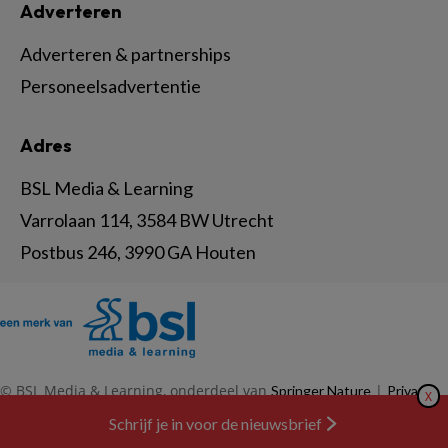
Adverteren
Adverteren & partnerships
Personeelsadvertentie
Adres
BSL Media & Learning
Varrolaan 114, 3584 BW Utrecht
Postbus 246, 3990 GA Houten
© BSL Media & Learning, onderdeel van
|
Springer Nature
Privacy
X
|
|
Statement
Disclaimer
Voorwaarden
Schrijf je in voor de nieuwsbrief