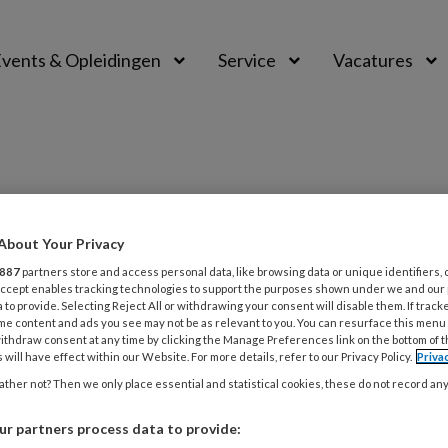
vents & Opleidingen
Service
Vacatures
onderzoek
About Your Privacy
887
partners store and access personal data, like browsing data or unique identifiers, 
 Accept enables tracking technologies to support the purposes shown under we and our
 to provide. Selecting Reject All or withdrawing your consent will disable them. If track
2026
MAGAZINE
VERPLEEGKUNDIG ONDERZOEK
me content and ads you see may not be as relevant to you. You can resurface this menu
ithdraw consent at any time by clicking the Manage Preferences link on the bottom of 
icht | Kennis en uitvoering over iv
 will have effect within our Website. For more details, refer to our Privacy Policy.
Priva
stherapie
ther not? Then we only place essential and statistical cookies, these do not record an
traveneuze infuustherapie vraagt om duidelijke
r partners process data to provide: