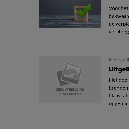
Voor het
bekwaamh
de verpl
verpleeg
8 JANUARI
Uitgel
Het doel
brengen 
blaaskath
opgenome