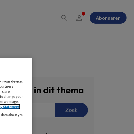
Abonneren
on your device.
 partners
Zoeken in dit thema
ers are
 to change your
the webpage.
cy Statement
Zoek
y data about you