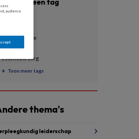
Filter op een tag
access
ent, audience
Alle tags
agressie
communicatie
Accept
ebp
essentiële zorg
Toon meer tags
Andere thema's
erpleegkundig leiderschap