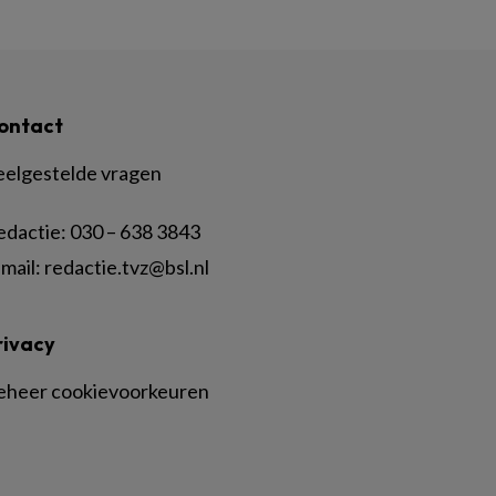
ontact
eelgestelde vragen
edactie:
030 – 638 3843
mail:
redactie.tvz@bsl.nl
rivacy
eheer cookievoorkeuren