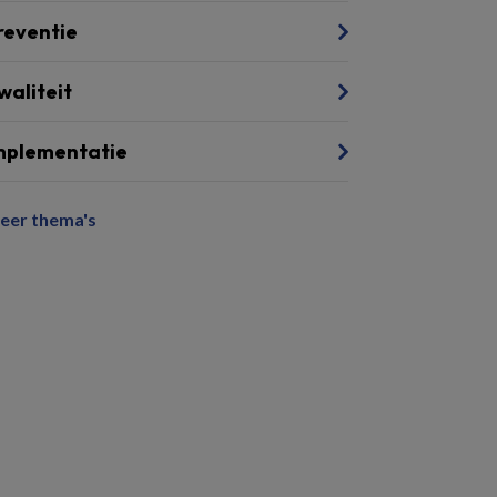
reventie
waliteit
mplementatie
eer thema's