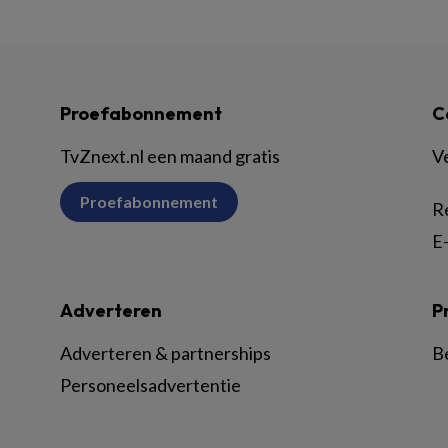
Proefabonnement
C
TvZnext.nl een maand gratis
V
Proefabonnement
R
E-
Adverteren
P
Adverteren & partnerships
B
Personeelsadvertentie