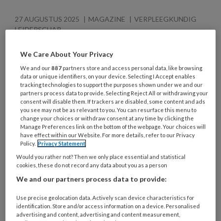
27 AUGUSTUS 2025
MAGAZINE
VERPLEEGKUNDIG
LEIDERSCHAP
We Care About Your Privacy
We and our
887
partners store and access personal data, like browsing
data or unique identifiers, on your device. Selecting I Accept enables
tracking technologies to support the purposes shown under we and our
partners process data to provide. Selecting Reject All or withdrawing your
consent will disable them. If trackers are disabled, some content and ads
you see may not be as relevant to you. You can resurface this menu to
change your choices or withdraw consent at any time by clicking the
Manage Preferences link on the bottom of the webpage. Your choices will
have effect within our Website. For more details, refer to our Privacy
Policy.
Privacy Statement
Would you rather not? Then we only place essential and statistical
cookies, these do not record any data about you as a person
We and our partners process data to provide:
Interview Jeroen Hendriks | Brede
blik, betere zorg
Use precise geolocation data. Actively scan device characteristics for
identification. Store and/or access information on a device. Personalised
Hij begon als verpleegkundige in een perifeer
advertising and content, advertising and content measurement,